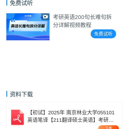
免费试听
语200句长难句拆
考研英
视频教程
分详解
免费试听
资料下载
【初试】2025年 南京林业大学055101
英语笔译【211翻译硕士英语】考研精
品资料 .pdf
下载