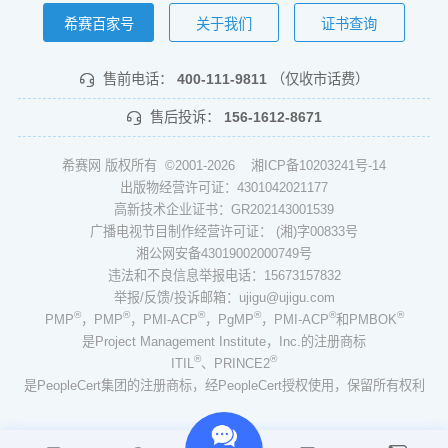
希赛百家号
关于我们
证书查询
售前电话：
400-111-9811
（仅收市话费）
售后投诉：
156-1612-8671
希赛网 版权所有 ©2001-2026
湘ICP备10203241号-14
出版物经营许可证：4301042021177
高新技术企业证书：GR202143001539
广播电视节目制作经营许可证： (湘)字00833号
湘公网安备43019002000749号
违法和不良信息举报电话：15673157832
举报/反馈/投诉邮箱：ujigu@ujigu.com
®
®
®
®
®
®
PMP
，PMP
，PMI-ACP
，PgMP
，PMI-ACP
和PMBOK
是Project Management Institute，Inc.的注册商标
®
®
ITIL
、PRINCE2
是PeopleCert集团的注册商标，经PeopleCert授权使用，保留所有权利