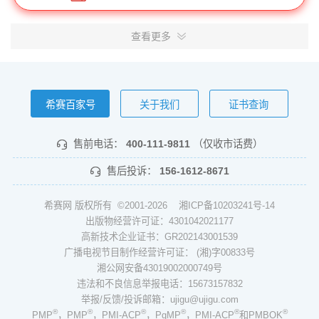
查看更多
希赛百家号
关于我们
证书查询
售前电话：
400-111-9811
（仅收市话费）
售后投诉：
156-1612-8671
希赛网 版权所有 ©2001-2026
湘ICP备10203241号-14
出版物经营许可证：4301042021177
高新技术企业证书：GR202143001539
广播电视节目制作经营许可证： (湘)字00833号
湘公网安备43019002000749号
违法和不良信息举报电话：15673157832
举报/反馈/投诉邮箱：ujigu@ujigu.com
®
®
®
®
®
®
PMP
，PMP
，PMI-ACP
，PgMP
，PMI-ACP
和PMBOK