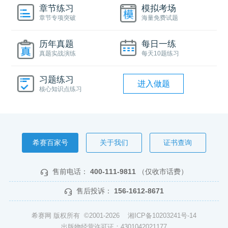
章节练习
模拟考场
章节专项突破
海量免费试题
历年真题
每日一练
真题实战演练
每天10题练习
习题练习
进入做题
核心知识点练习
希赛百家号
关于我们
证书查询
售前电话：
400-111-9811
（仅收市话费）
售后投诉：
156-1612-8671
希赛网 版权所有 ©2001-2026
湘ICP备10203241号-14
出版物经营许可证：4301042021177