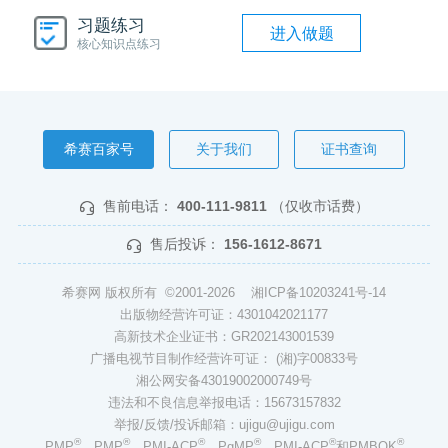
习题练习
进入做题
核心知识点练习
希赛百家号
关于我们
证书查询
售前电话：
400-111-9811
（仅收市话费）
售后投诉：
156-1612-8671
希赛网 版权所有 ©2001-2026
湘ICP备10203241号-14
出版物经营许可证：4301042021177
高新技术企业证书：GR202143001539
广播电视节目制作经营许可证： (湘)字00833号
湘公网安备43019002000749号
违法和不良信息举报电话：15673157832
举报/反馈/投诉邮箱：ujigu@ujigu.com
®
®
®
®
®
®
PMP
，PMP
，PMI-ACP
，PgMP
，PMI-ACP
和PMBOK