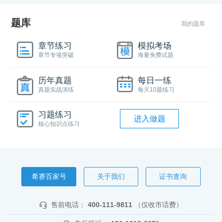
题库
我的题库
章节练习
模拟考场
章节专项突破
海量免费试题
历年真题
每日一练
真题实战演练
每天10题练习
习题练习
进入做题
核心知识点练习
希赛百家号
关于我们
证书查询
售前电话：
400-111-9811
（仅收市话费）