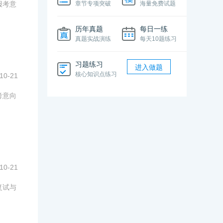
报考意
章节专项突破
海量免费试题
历年真题
每日一练
真题实战演练
每天10题练习
习题练习
进入做题
核心知识点练习
10-21
考意向
10-21
复试与