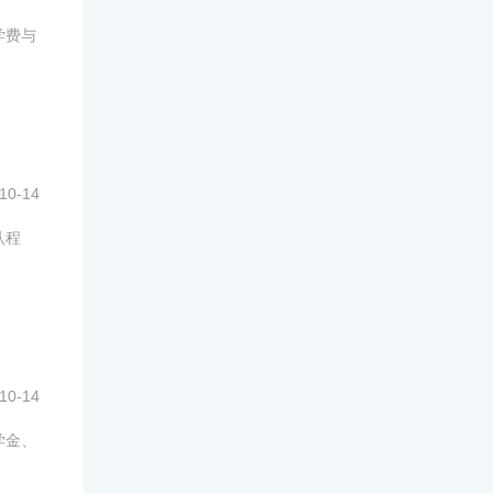
学费与
10-14
认程
10-14
学金、