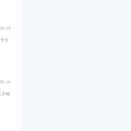
04-19
供专业
06-16
名及确