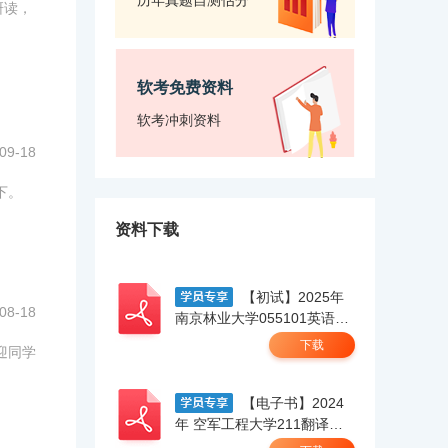
历年真题自测估分
研读，
软考免费资料
软考冲刺资料
09-18
下。
资料下载
【初试】2025年
08-18
南京林业大学055101英语笔
译【211翻译硕士英语】考研
下载
迎同学
精品资料 .pdf
【电子书】2024
年 空军工程大学211翻译硕
士英语考研精品资料.pdf