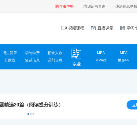
防诈骗声明
培训证书查询
违法信息举
视频课程
直播课堂
学习
招生简章
学制学费
招录人数
MBA
MPA
分数线
复试信息
调剂信息
MPAcc
更多>>
专业
MEM
MAud
MLIS
MTA
汉硕
心理学
计算机学硕
计算机专硕
新闻传播
国际商务
真题精选20篇（阅读提分训练）
应用统计
网信安全
立
材料工程
电气工程
英语翻译
社会工作