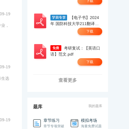
下载
09-19
【电子书】2024
年 国防科技大学211翻译硕
专业，
士英语考研精品资料.pdf
下载
考研复试：【英语口
语】范文.pdf
下载
09-19
考生选
查看更多
我的题库
题库
09-19
章节练习
模拟考场
章节专项突破
海量免费试题