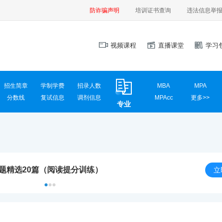
防诈骗声明
培训证书查询
违法信息举
视频课程
直播课堂
学习
招生简章
学制学费
招录人数
MBA
MPA
分数线
复试信息
调剂信息
MPAcc
更多>>
专业
MEM
MAud
MLIS
MTA
汉硕
心理学
计算机学硕
计算机专硕
新闻传播
国际商务
真题精选20篇（阅读提分训练）
应用统计
网信安全
立
材料工程
电气工程
英语翻译
社会工作