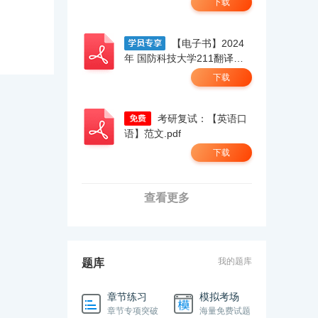
下载
【电子书】2024
年 国防科技大学211翻译硕
士英语考研精品资料.pdf
下载
考研复试：【英语口
语】范文.pdf
下载
查看更多
我的题库
题库
章节练习
模拟考场
章节专项突破
海量免费试题