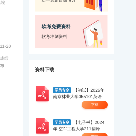
历年真题自测估分
线院
软考免费资料
软考冲刺资料
11-28
成绩
布的
资料下载
【初试】2025年
南京林业大学055101英语笔
译【211翻译硕士英语】考研
下载
精品资料 .pdf
【电子书】2024
年 空军工程大学211翻译硕
士英语考研精品资料.pdf