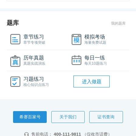
题库
我的题库
章节练习
模拟考场
章节专项突破
海量免费试题
历年真题
每日一练
真题实战演练
每天10题练习
习题练习
进入做题
核心知识点练习
希赛百家号
关于我们
证书查询
售前电话：
400-111-9811
（仅收市话费）