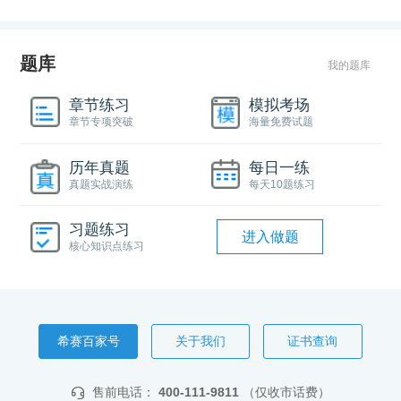
题库
我的题库
章节练习
模拟考场
章节专项突破
海量免费试题
历年真题
每日一练
真题实战演练
每天10题练习
习题练习
进入做题
核心知识点练习
希赛百家号
关于我们
证书查询
售前电话：
400-111-9811
（仅收市话费）