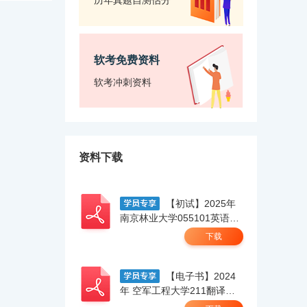
历年真题自测估分
软考免费资料
软考冲刺资料
资料下载
【初试】2025年
南京林业大学055101英语笔
译【211翻译硕士英语】考研
下载
精品资料 .pdf
【电子书】2024
年 空军工程大学211翻译硕
士英语考研精品资料.pdf