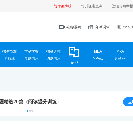
防诈骗声明
培训证书查询
违法信息举
视频课程
直播课堂
学习
招生简章
学制学费
招录人数
MBA
MPA
分数线
复试信息
调剂信息
MPAcc
更多>>
专业
MEM
MAud
MLIS
MTA
汉硕
心理学
计算机学硕
计算机专硕
新闻传播
国际商务
真题精选20篇（阅读提分训练）
应用统计
网信安全
立
材料工程
电气工程
英语翻译
社会工作