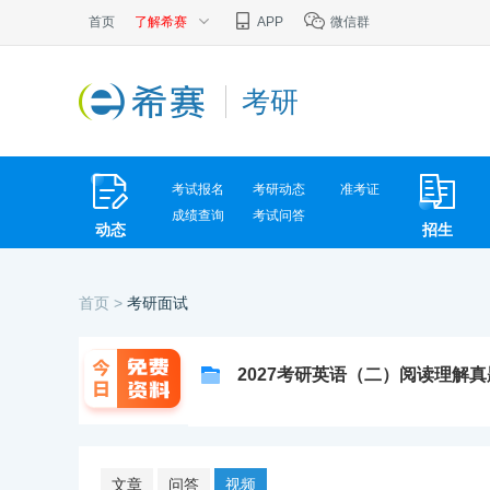
首页
了解希赛
APP
微信群
考研
考试报名
考研动态
准考证
成绩查询
考试问答
动态
招生
首页 >
考研面试
2027考研英语（二）阅读理解
文章
问答
视频