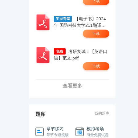
下载
【电子书】2024
年 国防科技大学211翻译硕
士英语考研精品资料.pdf
下载
考研复试：【英语口
语】范文.pdf
下载
查看更多
我的题库
题库
章节练习
模拟考场
章节专项突破
海量免费试题