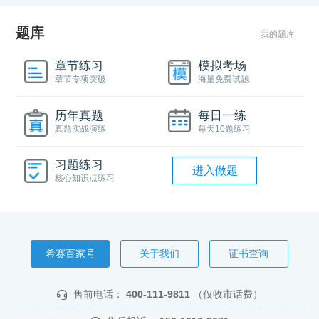
题库
我的题库
章节练习
模拟考场
章节专项突破
海量免费试题
历年真题
每日一练
真题实战演练
每天10题练习
习题练习
进入做题
核心知识点练习
希赛百家号
关于我们
证书查询
售前电话：
400-111-9811
（仅收市话费）