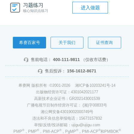
习题练习
进入做题
核心知识点练习
希赛百家号
关于我们
证书查询
售前电话：
400-111-9811
（仅收市话费）
售后投诉：
156-1612-8671
希赛网 版权所有 ©2001-2026
湘ICP备10203241号-14
出版物经营许可证：4301042021177
高新技术企业证书：GR202143001539
广播电视节目制作经营许可证： (湘)字00833号
湘公网安备43019002000749号
违法和不良信息举报电话：15673157832
举报/反馈/投诉邮箱：ujigu@ujigu.com
®
®
®
®
®
®
PMP
，PMP
，PMI-ACP
，PgMP
，PMI-ACP
和PMBOK