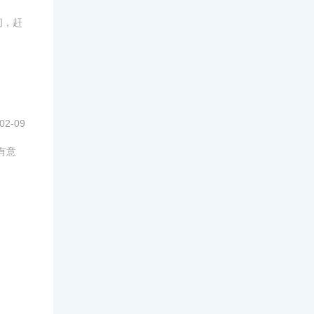
间，赶
02-09
有意