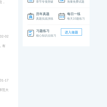
息，
章节专项突破
海量免费试题
历年真题
每日一练
真题实战演练
每天10题练习
习题练习
进入做题
核心知识点练习
02-02
，有
01-17
师范大