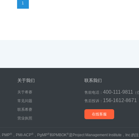
1
关于我们
联系我们
400-111-9811
关于希赛
售前电话：
（
156-1612-8671
常见问题
售后投诉：
联系希赛
在线客服
营业执照
®
®
®
®
，PMP
，PMI-ACP
，PgMP
和PMBOK
是Project Management Institute，Inc