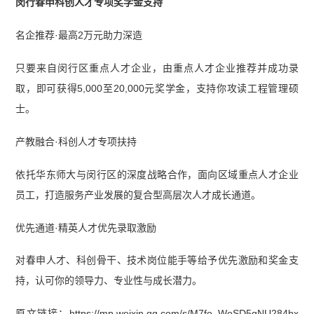
闵行春申科创人才专项奖学金支持
能力真题及答案【完整版】】
名企推荐·最高2万元助力深造
只要来自闵行区重点人才企业，由重点人才企业推荐并成功录
取，即可获得
5,000至20,000元奖学金
，支持你攻读工程管理硕
士。
产教融合·科创人才专项扶持
依托华东师大与闵行区的深度战略合作，面向区域重点人才企业
员工，打造服务产业发展的复合型高层次人才成长通道。
优先通道·精英人才优先录取激励
对春申人才、科创骨干、技术岗位能手等给予优先激励和奖金支
持，认可你的领导力、专业性与成长潜力。
原文链接：https://mp.weixin.qq.com/s/M7fo_WoSD5gNU284bx