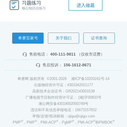
习题练习
进入做题
核心知识点练习
希赛百家号
关于我们
证书查询
售前电话：
400-111-9811
（仅收市话费）
售后投诉：
156-1612-8671
希赛网 版权所有 ©2001-2026
湘ICP备10203241号-14
出版物经营许可证：4301042021177
高新技术企业证书：GR202143001539
广播电视节目制作经营许可证： (湘)字00833号
湘公网安备43019002000749号
违法和不良信息举报电话：15673157832
举报/反馈/投诉邮箱：ujigu@ujigu.com
®
®
®
®
®
®
PMP
，PMP
，PMI-ACP
，PgMP
，PMI-ACP
和PMBOK