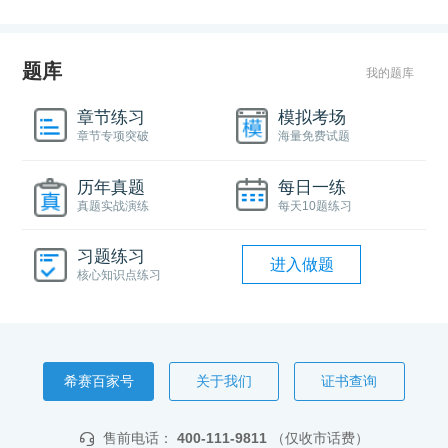
题库
我的题库
章节练习
模拟考场
章节专项突破
海量免费试题
历年真题
每日一练
真题实战演练
每天10题练习
习题练习
进入做题
核心知识点练习
希赛百家号
关于我们
证书查询
售前电话：
400-111-9811
（仅收市话费）