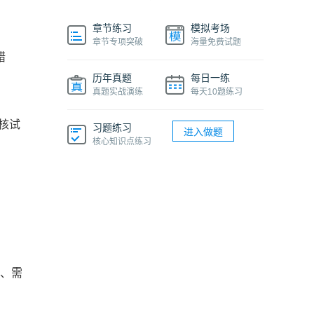
章节练习
模拟考场
章节专项突破
海量免费试题
错
历年真题
每日一练
真题实战演练
每天10题练习
复核试
习题练习
进入做题
核心知识点练习
号、需