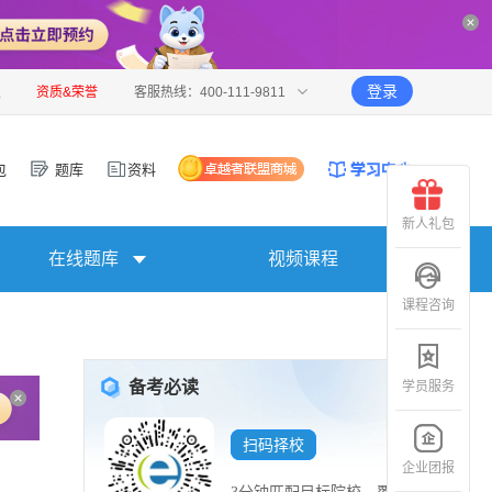
登录
报
资质&荣誉
客服热线：400-111-9811
包
题库
资料
新人礼包
在线题库
视频课程
课程咨询
备考必读
学员服务
扫码择校
企业团报