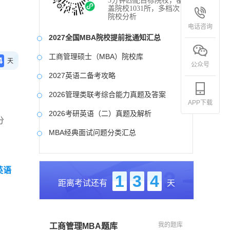
3分钟匹配目标院校，覆
盖院校1031所，多档次
院校分析
电话咨询
2027全国MBA院校提前批通知汇总
工商管理硕士（MBA）院校库
4
天
公众号
2027英语二备考攻略
2026管理类联考综合能力真题及答案
APP下载
2026考研英语（二）真题及解析
分
MBA经典面试问题分类汇总
2017-2025近九年各科真题及详细解析
英语
考研英语（二）试题库
1
3
4
距离考试还有
天
2027写作备考攻略
我的题库
工商管理MBA题库