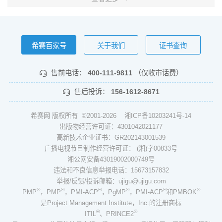
希赛百家号
关于我们
证书查询
售前电话：
400-111-9811
（仅收市话费）
售后投诉：
156-1612-8671
希赛网 版权所有 ©2001-2026
湘ICP备10203241号-14
出版物经营许可证：4301042021177
高新技术企业证书：GR202143001539
广播电视节目制作经营许可证： (湘)字00833号
湘公网安备43019002000749号
违法和不良信息举报电话：15673157832
举报/反馈/投诉邮箱：ujigu@ujigu.com
®
®
®
®
®
®
PMP
，PMP
，PMI-ACP
，PgMP
，PMI-ACP
和PMBOK
是Project Management Institute，Inc.的注册商标
®
®
ITIL
、PRINCE2