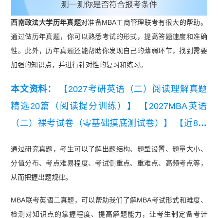
西南政法大学历年真题
对准备MBA工商管理联考有很大的帮助。
通过做历年真题，你可以熟悉考试的形式，提高答题速度和准确
性。此外，历年真题还能帮助你发现自己的薄弱环节，找到需要
加强的知识点，并进行针对性的复习和练习。
本文资料：
【2027考研英语（二）阅读理解真题
精选20篇（阅读提分训练）】
【2027MBA英语
（二）裸考试卷（零基础摸底测试卷）】
【近8年
考研英语（二）真题及详细解析汇总（2019-202
通过研究真题，考生可以了解出题结构、题型设置、题量大小、
6）】
【2026考研英语（二）真题及解析】
【考研
分值分布、考点难易程度、考试侧重点、重难点、高频考点等，
英语（二）历年真题词频表（高频）】
【考研英语
从而把握出题规律。
二小作文十大类型写作模板】
MBA联考英语二真题，可以帮助我们了解MBA考试形式和难度、
检测对知识点的掌握程度、提高解题能力，让考生制定备考计