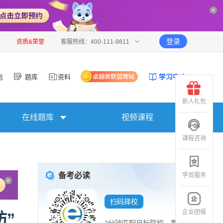
登录
报
资质&荣誉
客服热线：400-111-9811
包
题库
资料
新人礼包
在线题库
视频课程
课程咨询
备考必读
学员服务
扫码择校
企业团报
坊”