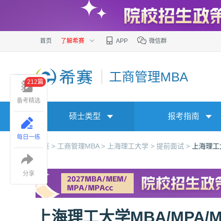
首页
了解希赛
APP
微信群
工商管理MBA
212篇
备考精选
硕士类型
报考指南
每日一练
首页 >
工商管理MBA >
上海理工大学 >
提前面试 >
上海理工
分享
上海理工大学MBA/MPA/