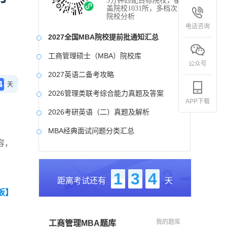
3分钟匹配目标院校，覆
盖院校1031所，多档次
院校分析
电话咨询
2027全国MBA院校提前批通知汇总
工商管理硕士（MBA）院校库
公众号
2027英语二备考攻略
4
天
2026管理类联考综合能力真题及答案
APP下载
2026考研英语（二）真题及解析
MBA经典面试问题分类汇总
容，
2017-2025近九年各科真题及详细解析
考研英语（二）试题库
1
3
4
距离考试还有
天
2027写作备考攻略
板】
我的题库
工商管理MBA题库