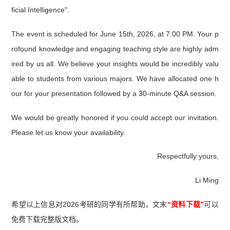
ficial Intelligence".
The event is scheduled for June 15th, 2026, at 7:00 PM. Your p
rofound knowledge and engaging teaching style are highly adm
ired by us all. We believe your insights would be incredibly valu
able to students from various majors. We have allocated one h
our for your presentation followed by a 30-minute Q&A session.
We would be greatly honored if you could accept our invitation.
Please let us know your availability.
Respectfully yours,
Li Ming
希望以上信息对2026考研的同学有所帮助，文末
“资料下载”
可以
免费下载完整版文档。