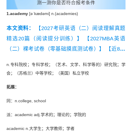
1.academy
[əˈkædəmi] n.(academies)
本文资料：
【2027考研英语（二）阅读理解真题
精选20篇（阅读提分训练）】
【2027MBA英语
（二）裸考试卷（零基础摸底测试卷）】
【近8年
考研英语（二）真题及详细解析汇总（2019-202
n.专科院校；专科学校；（艺术、文学、科学等的）研究院；学
6）】
【2026考研英语（二）真题及解析】
【考研
会；（苏格兰）中等学校；（美国）私立学校
英语（二）历年真题词频表（高频）】
【考研英语
拓展：
二小作文十大类型写作模板】
同：n.college, school
派：academic adj.学术的；理论的；学院的
academic n.大学生；大学教师；学者