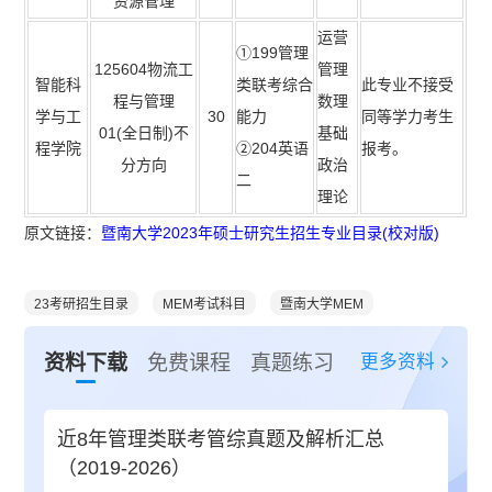
资源管理
运营
①199管理
125604物流工
管理
智能科
类联考综合
此专业不接受
程与管理
数理
学与工
30
能力
同等学力考生
01(全日制)不
基础
程学院
②204英语
报考。
分方向
政治
二
理论
原文链接：
暨南大学2023年硕士研究生招生专业目录(校对版)
23考研招生目录
MEM考试科目
暨南大学MEM
更多资料
资料下载
免费课程
真题练习
近8年管理类联考管综真题及解析汇总
（2019-2026）