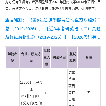
为方便考生备考，希赛网整理了2023年暨南大学MEM考研招生目
录，包括研究方向、初试科目以及复试科目等内容。详情见下。
本文资料：
【近8年管理类联考管综真题及解析汇
总（2019-2026）】
【近8年考研英语（二）真题
及详细解析汇总（2019-2026）】
【2026考研英语
（二）真题及答案解析】
【2026管理类联考综合
拟招
能力真题及答案【完整版】】
学院名
专业、研究方
复试
生人
初试科目
备注
称
向
科目
数
运营
管理
125601 工程管
项目
理
15
管理
无
01(非全日制)
思想
不分方向(定向)