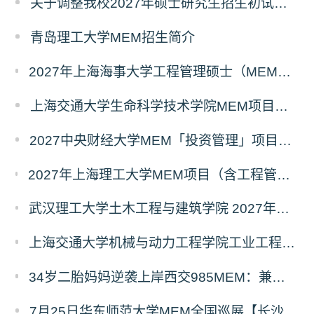
关于调整我校2027年硕士研究生招生初试科目的公告
青岛理工大学MEM招生简介
2027年上海海事大学工程管理硕士（MEM）宁波产教融合研究生培养项目
上海交通大学生命科学技术学院MEM项目全新介绍
2027中央财经大学MEM「投资管理」项目招生专题正式上线
2027年上海理工大学MEM项目（含工程管理、工业工程与管理、物流工程与管理）奖助学金政策发布
武汉理工大学土木工程与建筑学院 2027年工程管理硕士（MEM）招生简章
上海交通大学机械与动力工程学院工业工程学科硕士生招生专业及统考科目调整公告
34岁二胎妈妈逆袭上岸西交985MEM：兼顾工作带娃，零基础5个月逆风翻盘
7月25日华东师范大学MEM全国巡展【长沙站】开启，欢迎报考！