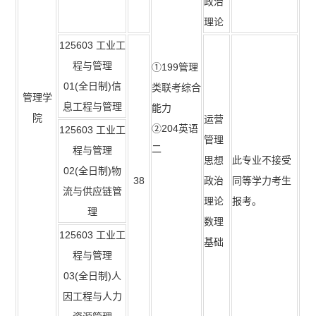
政治
理论
125603 工业工
程与管理
①199管理
01(全日制)信
类联考综合
管理学
息工程与管理
能力
院
运营
②204英语
125603 工业工
管理
二
程与管理
思想
此专业不接受
02(全日制)物
38
政治
同等学力考生
流与供应链管
理论
报考。
理
数理
125603 工业工
基础
程与管理
03(全日制)人
因工程与人力