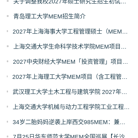
关于调整我校2027年硕士研究生招生初试科目的公告
青岛理工大学MEM招生简介
2027年上海海事大学工程管理硕士（MEM）宁波产教融合研究生培养项目
上海交通大学生命科学技术学院MEM项目全新介绍
2027中央财经大学MEM「投资管理」项目招生专题正式上线
2027年上海理工大学MEM项目（含工程管理、工业工程与管理、物流工程与管理）奖助学金政策发布
武汉理工大学土木工程与建筑学院 2027年工程管理硕士（MEM）招生简章
上海交通大学机械与动力工程学院工业工程学科硕士生招生专业及统考科目调整公告
34岁二胎妈妈逆袭上岸西交985MEM：兼顾工作带娃，零基础5个月逆风翻盘
7月25日华东师范大学MEM全国巡展【长沙站】开启，欢迎报考！