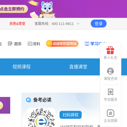
登录
报
资质&荣誉
客服热线：400-111-9811
包
题库
资料
新人礼包
视频课程
直播课堂
课程咨询
备考必读
学员服务
扫码择校
企业团报