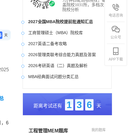
3分钟匹配目标院校，覆
盖院校1031所，多档次
院校分析
电话咨询
2027全国MBA院校提前批通知汇总
工商管理硕士（MBA）院校库
6
天
公众号
2027英语二备考攻略
2026管理类联考综合能力真题及答案
APP下载
2026考研英语（二）真题及解析
25
MBA经典面试问题分类汇总
2017-2025近九年各科真题及详细解析
总
考研英语（二）试题库
1
3
6
距离考试还有
天
2027写作备考攻略
，6
我的题库
工程管理MEM题库