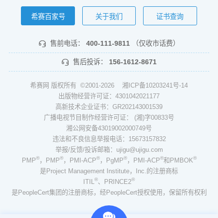
希赛百家号
关于我们
证书查询
售前电话：
400-111-9811
（仅收市话费）
售后投诉：
156-1612-8671
希赛网 版权所有 ©2001-2026
湘ICP备10203241号-14
出版物经营许可证：4301042021177
高新技术企业证书：GR202143001539
广播电视节目制作经营许可证： (湘)字00833号
湘公网安备43019002000749号
违法和不良信息举报电话：15673157832
举报/反馈/投诉邮箱：ujigu@ujigu.com
®
®
®
®
®
®
PMP
，PMP
，PMI-ACP
，PgMP
，PMI-ACP
和PMBOK
是Project Management Institute，Inc.的注册商标
®
®
ITIL
、PRINCE2
是PeopleCert集团的注册商标，经PeopleCert授权使用，保留所有权利