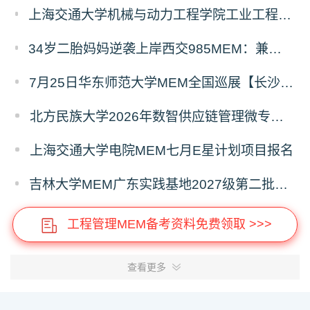
上海交通大学机械与动力工程学院工业工程学科硕士生招生专业及统考科目调整公告
34岁二胎妈妈逆袭上岸西交985MEM：兼顾工作带娃，零基础5个月逆风翻盘
7月25日华东师范大学MEM全国巡展【长沙站】开启，欢迎报考！
北方民族大学2026年数智供应链管理微专业招生简章
上海交通大学电院MEM七月E星计划项目报名
吉林大学MEM广东实践基地2027级第二批次预审面试启动
工程管理MEM备考资料免费领取 >>>
查看更多