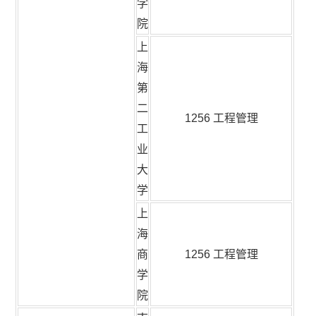
学
院
上
海
第
二
1256 工程管理
工
业
大
学
上
海
商
1256 工程管理
学
院