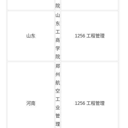
院
山
东
工
山东
1256 工程管理
商
学
院
郑
州
航
空
工
河南
1256 工程管理
业
管
理