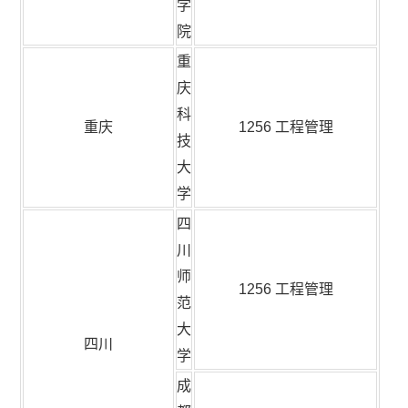
学
院
重
庆
科
重庆
1256 工程管理
技
大
学
四
川
师
1256 工程管理
范
大
四川
学
成