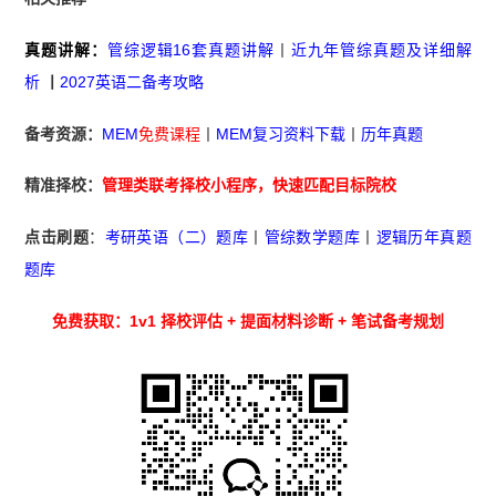
真题讲解：
管综逻辑16套真题讲解
丨
近九年管综真题及详细解
析
丨
2027英语二备考攻略
备考资源：
MEM
免费课程
丨
MEM复习资料下载
丨
历年真题
精准择校：
管理类联考择校小程序
，快速匹配目标院校
点击刷题
：
考研英语（二）题库
丨
管综数学题库
丨
逻辑历年真题
题库
免费获取：1v1 择校评估 + 提面材料诊断 + 笔试备考规划