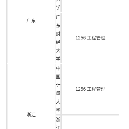
学
广
广东
东
财
1256 工程管理
经
大
学
中
国
计
1256 工程管理
量
大
学
浙江
浙
江