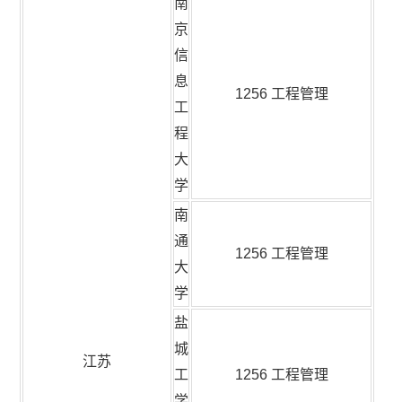
南
京
信
息
1256 工程管理
工
程
大
学
南
通
1256 工程管理
大
学
盐
城
江苏
工
1256 工程管理
学