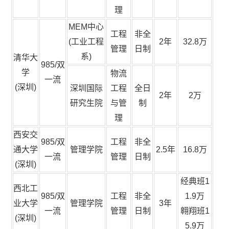
理
MEM中心
工程
非全
(工业工程
2年
32.8万
管理
日制
系)
清华大
985/双
学
物流
一流
(深圳)
深圳国际
工程
全日
2年
2万
研究生院
与管
制
理
西安交
985/双
工程
非全
通大学
管理学院
2.5年
16.8万
一流
管理
日制
(深圳)
经典班1
西北工
985/双
工程
非全
1.9
万
业大学
管理学院
3年
一流
管理
日制
翱翔班1
(深圳)
5.9万