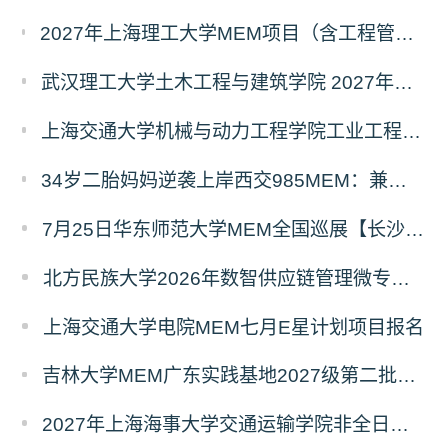
2027年上海理工大学MEM项目（含工程管理、工业工程与管理、物流工程与管理）奖助学金政策发布
武汉理工大学土木工程与建筑学院 2027年工程管理硕士（MEM）招生简章
上海交通大学机械与动力工程学院工业工程学科硕士生招生专业及统考科目调整公告
34岁二胎妈妈逆袭上岸西交985MEM：兼顾工作带娃，零基础5个月逆风翻盘
7月25日华东师范大学MEM全国巡展【长沙站】开启，欢迎报考！
北方民族大学2026年数智供应链管理微专业招生简章
上海交通大学电院MEM七月E星计划项目报名
吉林大学MEM广东实践基地2027级第二批次预审面试启动
2027年上海海事大学交通运输学院非全日制专业硕士招生资讯