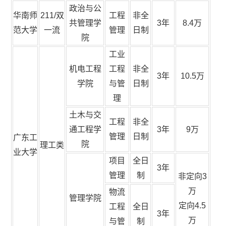
政治与公
华南师
211/双
工程
非全
共管理学
3年
8.4万
范大学
一流
管理
日制
院
工业
机电工程
工程
非全
3年
10.5万
学院
与管
日制
理
土木与交
工程
非全
通工程学
3年
9万
管理
日制
广东工
院
理工类
业大学
项目
全日
3年
管理
制
非定向3
万
物流
管理学院
定向4.5
工程
全日
3年
万
与管
制