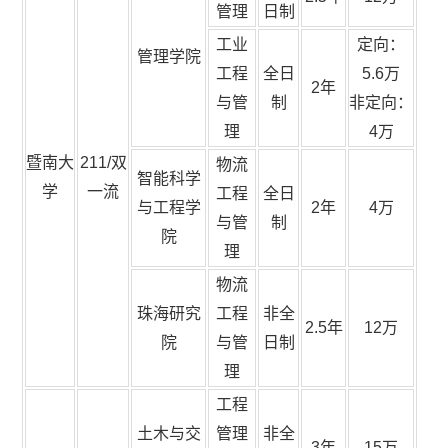
管理
日制
工业
定向：
管理学院
工程
全日
5.6万
2年
与管
制
非定向：
理
4万
暨南大
211/双
物流
智能科学
学
一流
工程
全日
与工程学
2年
4万
与管
制
院
理
物流
珠海研究
工程
非全
2.5年
12万
院
与管
日制
理
工程
土木与交
管理
非全
3年
15万