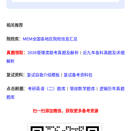
相关推荐
院校库：
MEM全国各地区院校信息汇总
真题领取：
2026管理类联考真题及解析
丨
近九年各科真题及详细
解析
复试资料：
复试自我介绍模板
丨
复试备考资料包
点击刷题
：
考研英语（二）题库
丨
管综数学题库
丨
逻辑历年真题
题库
扫一扫添加微信，获取更多备考资源