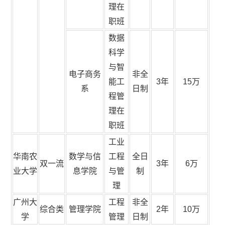
理在
职班
数据
科学
与智
电子商务
非全
能工
3年
15万
系
日制
程管
理在
职班
工业
华南农
数学与信
工程
全日
双一流
3年
6万
业大学
息学院
与管
制
理
广州大
工程
非全
综合类
管理学院
2年
10万
学
管理
日制