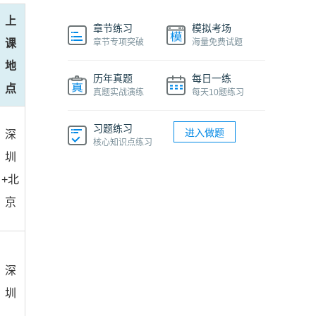
上
章节练习
模拟考场
课
章节专项突破
海量免费试题
地
历年真题
每日一练
点
真题实战演练
每天10题练习
习题练习
进入做题
深
核心知识点练习
圳
+北
京
深
圳