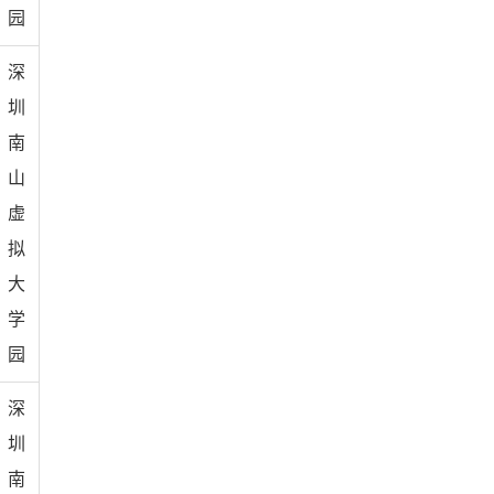
园
深
圳
南
山
虚
拟
大
学
园
深
圳
南