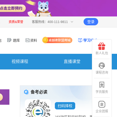
登录
报
资质&荣誉
客服热线：400-111-9811
包
题库
资料
新人礼包
视频课程
直播课堂
课程咨询
备考必读
学员服务
扫码择校
企业团报