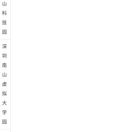
山
科
技
园
深
圳
南
山
虚
拟
大
学
园