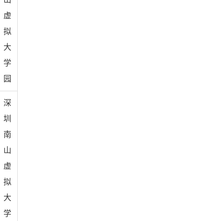
虚
拟
大
学
园
深
圳
南
山
虚
拟
大
学