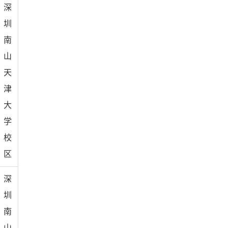
深
圳
南
山
天
津
大
学
校
区
深
圳
南
山