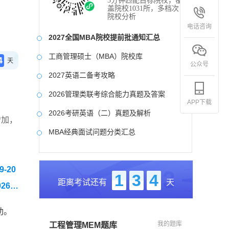
3分钟匹配目标院校，覆
盖院校1031所，多档次
院校分析
电话咨询
2027全国MBA院校提前批通知汇总
工商管理硕士（MBA）院校库
4
天
公众号
2027英语二备考攻略
2026管理类联考综合能力真题及答案
APP下载
2026考研英语（二）真题及解析
增加，
MBA经典面试问题分类汇总
。
2017-2025近九年各科真题及详细解析
-20
考研英语（二）试题库
1
3
4
距离考试还有
天
026管
2027写作备考攻略
助。
我的题库
工程管理MEM题库