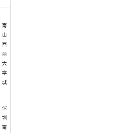
南
山
西
丽
大
学
城
深
圳
南