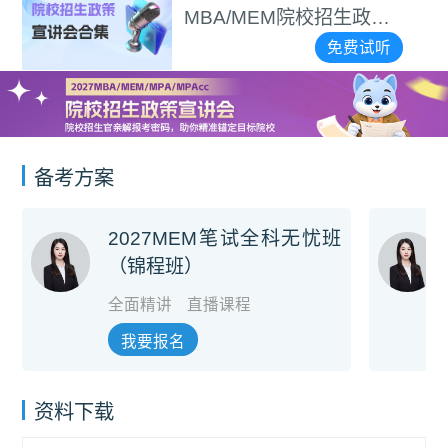
BA/MEM院校招生政策
讲会合集
免费试听
备考方案
2027MEM笔试全科无忧班
（锦程班）
全面精讲
直播课程
我要报名
资料下载