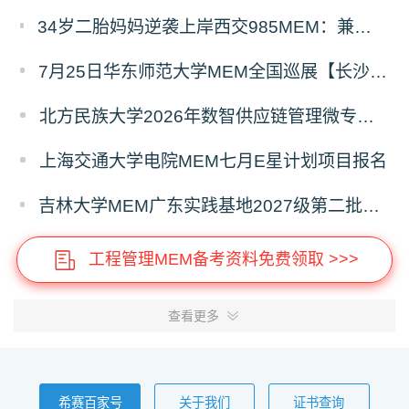
34岁二胎妈妈逆袭上岸西交985MEM：兼顾工作带娃，零基础5个月逆风翻盘
7月25日华东师范大学MEM全国巡展【长沙站】开启，欢迎报考！
北方民族大学2026年数智供应链管理微专业招生简章
上海交通大学电院MEM七月E星计划项目报名
吉林大学MEM广东实践基地2027级第二批次预审面试启动
工程管理MEM备考资料免费领取 >>>
查看更多
希赛百家号
关于我们
证书查询