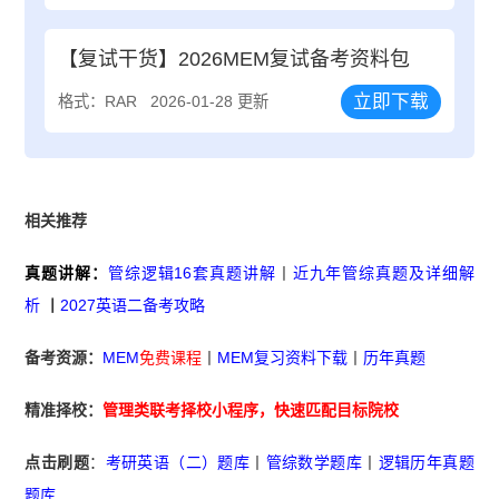
【复试干货】2026MEM复试备考资料包
立即下载
格式：RAR
2026-01-28 更新
相关推荐
真题讲解：
管综逻辑16套真题讲解
丨
近九年管综真题及详细解
析
丨
2027英语二备考攻略
备考资源：
MEM
免费课程
丨
MEM复习资料下载
丨
历年真题
精准择校：
管理类联考择校小程序
，快速匹配目标院校
点击刷题
：
考研英语（二）题库
丨
管综数学题库
丨
逻辑历年真题
题库