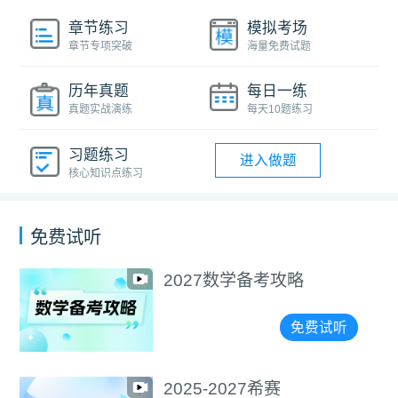
章节练习
模拟考场
章节专项突破
海量免费试题
历年真题
每日一练
真题实战演练
每天10题练习
习题练习
进入做题
核心知识点练习
免费试听
027数学备考攻略
选
精
免费试听
25-2027希赛
2