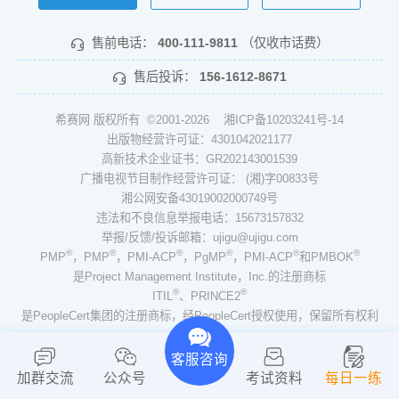
售前电话：
400-111-9811
（仅收市话费）
售后投诉：
156-1612-8671
希赛网 版权所有 ©2001-2026
湘ICP备10203241号-14
出版物经营许可证：4301042021177
高新技术企业证书：GR202143001539
广播电视节目制作经营许可证： (湘)字00833号
湘公网安备43019002000749号
违法和不良信息举报电话：15673157832
举报/反馈/投诉邮箱：ujigu@ujigu.com
®
®
®
®
®
®
PMP
，PMP
，PMI-ACP
，PgMP
，PMI-ACP
和PMBOK
是Project Management Institute，Inc.的注册商标
®
®
ITIL
、PRINCE2
是PeopleCert集团的注册商标，经PeopleCert授权使用，保留所有权利
客服咨询
加群交流
公众号
考试资料
每日一练