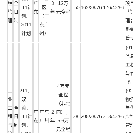
程
全
广
3
12万
项
111计
区
150
162/38/76
176/43/86
管
日
东
年
元全程
管
划、
（广
理
制
理
2011
东广
系
计划
州）
管
(01
信
工
与
理
4万元
工
211、
(02
全程
业
双一
物
（非定
工
全
流、
与
广
广东
2
向），
程
日
111计
28
208/38/76
218/43/86
应
东
广州
年
5.6万
与
制
划、
管
元全程