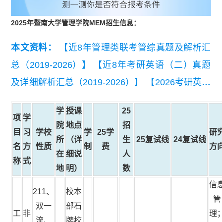
2025年暨南大学管理学院MEM招生信息：
本文资料：
【近8年管理类联考管综真题及解析汇
总（2019-2026）】
【近8年考研英语（二）真题
及详细解析汇总（2019-2026）】
【2026考研英语
（二）真题及答案解析】
【2026管理类联考综合
学
授课
25
能力真题及答案【完整版】】
项
学
院
地点
招
目
习
学校
学
25学
研
所
（详
生
25复试线
24复试线
名
方
性质
制
费
方
在
细说
人
称
式
地
明）
数
信
211、
校本
管
双一
部石
工
非
理
流、
牌校