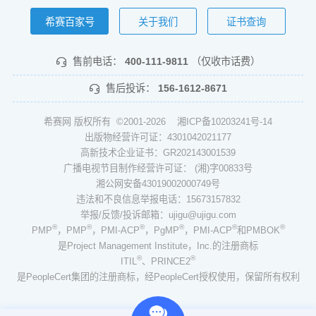
希赛百家号
关于我们
证书查询
售前电话：
400-111-9811
（仅收市话费）
售后投诉：
156-1612-8671
希赛网 版权所有 ©2001-2026
湘ICP备10203241号-14
出版物经营许可证：4301042021177
高新技术企业证书：GR202143001539
广播电视节目制作经营许可证： (湘)字00833号
湘公网安备43019002000749号
违法和不良信息举报电话：15673157832
举报/反馈/投诉邮箱：ujigu@ujigu.com
®
®
®
®
®
®
PMP
，PMP
，PMI-ACP
，PgMP
，PMI-ACP
和PMBOK
是Project Management Institute，Inc.的注册商标
®
®
ITIL
、PRINCE2
是PeopleCert集团的注册商标，经PeopleCert授权使用，保留所有权利