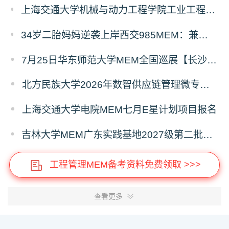
上海交通大学机械与动力工程学院工业工程学科硕士生招生专业及统考科目调整公告
34岁二胎妈妈逆袭上岸西交985MEM：兼顾工作带娃，零基础5个月逆风翻盘
7月25日华东师范大学MEM全国巡展【长沙站】开启，欢迎报考！
北方民族大学2026年数智供应链管理微专业招生简章
上海交通大学电院MEM七月E星计划项目报名
吉林大学MEM广东实践基地2027级第二批次预审面试启动
工程管理MEM备考资料免费领取 >>>
查看更多