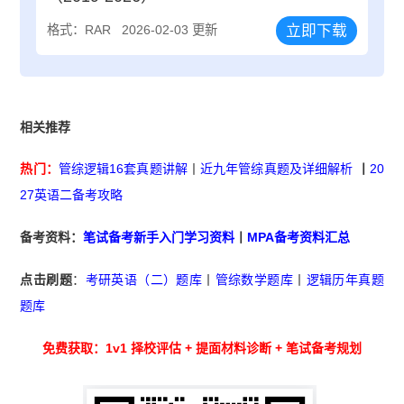
立即下载
格式：RAR
2026-02-03 更新
相关推荐
热门：
管综逻辑16套真题讲解
丨
近九年管综真题及详细解析
丨
20
27英语二备考攻略
备考资料：
笔试备考新手入门学习资料
丨
MPA备考资料汇总
点击刷题
：
考研英语（二）题库
丨
管综数学题库
丨
逻辑历年真题
题库
免费获取：1v1 择校评估 + 提面材料诊断 + 笔试备考规划