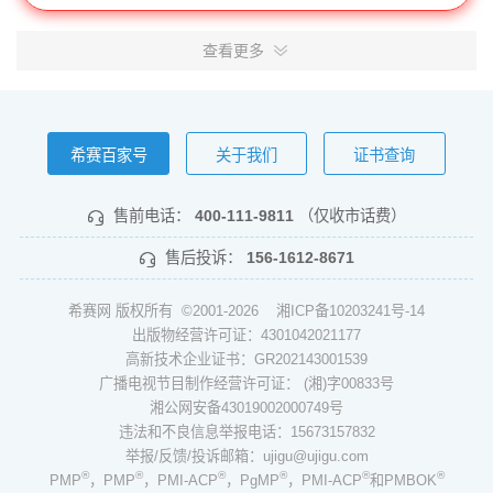
查看更多
希赛百家号
关于我们
证书查询
售前电话：
400-111-9811
（仅收市话费）
售后投诉：
156-1612-8671
希赛网 版权所有 ©2001-2026
湘ICP备10203241号-14
出版物经营许可证：4301042021177
高新技术企业证书：GR202143001539
广播电视节目制作经营许可证： (湘)字00833号
湘公网安备43019002000749号
违法和不良信息举报电话：15673157832
举报/反馈/投诉邮箱：ujigu@ujigu.com
®
®
®
®
®
®
PMP
，PMP
，PMI-ACP
，PgMP
，PMI-ACP
和PMBOK