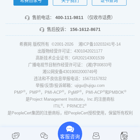
希赛百家号
关于我们
证书查询
售前电话：
400-111-9811
（仅收市话费）
售后投诉：
156-1612-8671
希赛网 版权所有 ©2001-2026
湘ICP备10203241号-14
出版物经营许可证：4301042021177
高新技术企业证书：GR202143001539
广播电视节目制作经营许可证： (湘)字00833号
湘公网安备43019002000749号
违法和不良信息举报电话：15673157832
举报/反馈/投诉邮箱：ujigu@ujigu.com
®
®
®
®
®
®
PMP
，PMP
，PMI-ACP
，PgMP
，PMI-ACP
和PMBOK
是Project Management Institute，Inc.的注册商标
®
®
ITIL
、PRINCE2
是PeopleCert集团的注册商标，经PeopleCert授权使用，保留所有权利
客服咨询