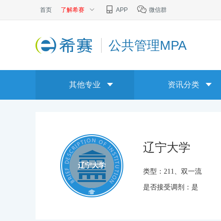
首页
了解希赛
APP
微信群
公共管理MPA
其他专业
资讯分类
辽宁大学
辽宁大学
类型：
211、双一流
是否接受调剂：
是