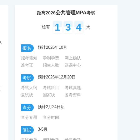
公共管理MPA
距离2026
考试
1
3
4
还有
天
点
预计2026年10月
报名
报考需知
学制学费
网上确认
准考证
招生人数
选课中心
预计2026年12月20日
考试
考试大纲
考试科目
考试真题
询
调剂信息
备考资料
复试线
国家线
备考资料
预计2月24日后
文
查分
查分专题
查分时间
3-5月
复试
复试专题
调剂专题
录取专题