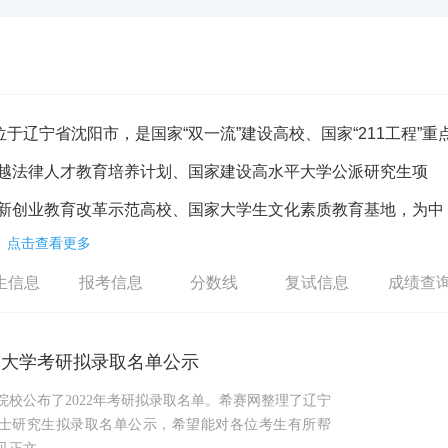
称“辽大”，位于辽宁省沈阳市，是国家“双一流”建设高校、国家“211工程”重
越法律人才教育培养计划、国家建设高水平大学公派研究生项
新创业教育改革示范高校、国家大学生文化素质教育基地，为中
点击查看更多
生信息
报考信息
分数线
复试信息
成绩查
在沈阳建立的商业专门学校，是中国共产党创建的第一所专门商科高
院。1958年，东北财经学院、沈阳师范学院的部分科系与沈阳俄
辽宁大学考研拟录取名单公示
院校公布了2022年考研拟录取名单。希赛网整理了辽宁
年硕士研究生拟录取名单公示，希望能对各位考生有所帮
阳蒲河和辽阳武圣3个校区，占地面积2222亩，校舍建筑面积65万