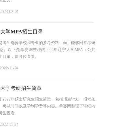
见正文。
8万人，研究生7400余人，博士研究生近880人;有专任教师155
2023-02-01
39人，享受国务院政府特殊津贴专家72人;设有27个学院，62个
29个，专业硕士学位授权点24个，12个一级学科博士学位授权
辽宁大学MPA招生目录
是考生选择学校和专业的参考资料，而且能够回答考研
惑。以下是希赛网整理的2022年辽宁大学MPA（公共
生目录，供各位查看。
2022-11-24
辽宁大学考研招生简章
了2022年硕士研究生招生简章，包括招生计划、报考条
、考试时间以及学制学费等内容。希赛网整理了详细内
考生查看。
2022-11-24