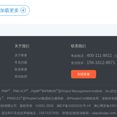
加载更多
关于我们
联系我们
400-111-9811
关于希赛
售前电话：
（
156-1612-8671
常见问题
售后投诉：
联系希赛
在线客服
营业执照
®
®
®
®
，PMP
，PMI-ACP
，PgMP
和PMBOK
是Project Management Institute，Inc
®
®
IL
、PRINCE2
是PeopleCert集团的注册商标，经PeopleCert授权使用，保留所有
技有限公司 版权所有 ©2001-2026
湘ICP备10203241号-14
湘公网安备43019
违法和不良信息举报电话：15673157832 举报/反馈/投诉邮箱：ujigu@ujigu.com