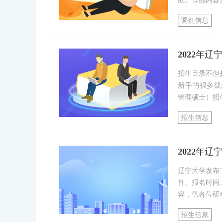
助。详细内容
平方米;有全日制在校学生2.6万余人，其中本科生1.
调剂信息
人，其中教授315人、副教授530人，博士生导师2
研究院;有本科专业76个，一级学科硕士学位授权点
2022年
点，8个博士后流动站。
招生目录不但
新手的很多疑
管理硕士）招
招生信息
2022年
辽宁大学发布
件、报名时间
容，供各位研
招生信息