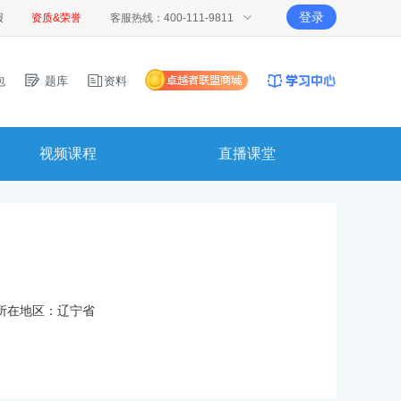
登录
报
资质&荣誉
客服热线：400-111-9811
包
题库
资料
视频课程
直播课堂
所在地区：
辽宁省