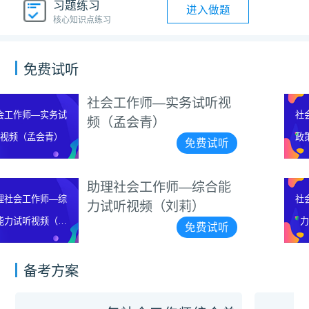
习题练习
进入做题
核心知识点练习
免费试听
听视
社会工作师—法规与
社会工作师—法规与
试听视频（蒋仲轩）
政策试听视频（蒋仲
费试听
免
轩）
合能
社会工作师—综合能
社会工作师—综合能
听视频（贺培恩）
力试听视频（贺培
费试听
免
恩）
备考方案