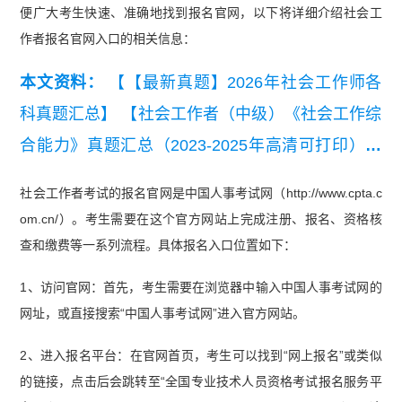
便广大考生快速、准确地找到报名官网，以下将详细介绍社会工
作者报名官网入口的相关信息：
本文资料：
【【最新真题】2026年社会工作师各
科真题汇总】
【社会工作者（中级）《社会工作综
合能力》真题汇总（2023-2025年高清可打印）】
【【真题资料包】2023-2025《社会工作综合能力
社会工作者考试的报名官网是中国人事考试网（http://www.cpta.c
（初级）》真题汇总（高清可打印）】
【2025年
om.cn/）。考生需要在这个官方网站上完成注册、报名、资格核
中级社工《社会工作综合能力》真题及答案】
【20
查和缴费等一系列流程。具体报名入口位置如下：
25年中级社工《专业实务》真题及答案】
【2025
1、访问官网：首先，考生需要在浏览器中输入中国人事考试网的
年初级社工《社会工作综合能力》真题及答案】
网址，或直接搜索“中国人事考试网”进入官方网站。
【2025年中级社工《社会工作法规与政策》真题及
2、进入报名平台：在官网首页，考生可以找到“网上报名”或类似
答案解析】
的链接，点击后会跳转至“全国专业技术人员资格考试报名服务平