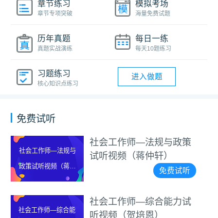
章节练习
模拟考场
章节专项突破
海量免费试题
历年真题
每日一练
真题实战演练
每天10题练习
习题练习
进入做题
核心知识点练习
免费试听
社会工作师—法规与政策
作师—法规与
社会工
试听视频（蒋仲轩）
听视频（蒋仲
听视
免费试听
轩）
社会工作师—综合能力试
作师—综合能
助理社
听视频（贺培恩）