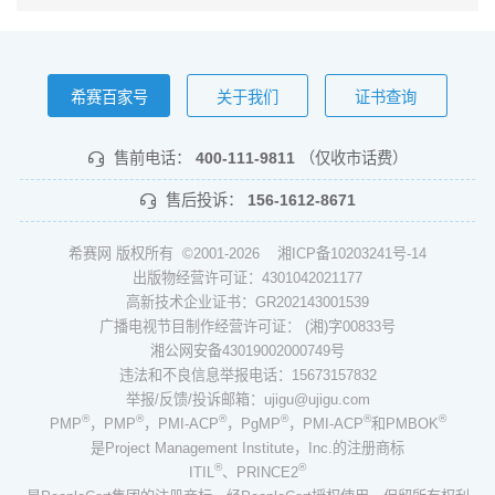
希赛百家号
关于我们
证书查询
售前电话：
400-111-9811
（仅收市话费）
售后投诉：
156-1612-8671
希赛网 版权所有 ©2001-2026
湘ICP备10203241号-14
出版物经营许可证：4301042021177
高新技术企业证书：GR202143001539
广播电视节目制作经营许可证： (湘)字00833号
湘公网安备43019002000749号
违法和不良信息举报电话：15673157832
举报/反馈/投诉邮箱：ujigu@ujigu.com
®
®
®
®
®
®
PMP
，PMP
，PMI-ACP
，PgMP
，PMI-ACP
和PMBOK
是Project Management Institute，Inc.的注册商标
®
®
ITIL
、PRINCE2