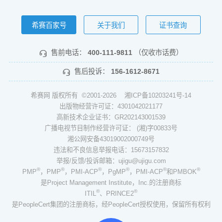
希赛百家号
关于我们
证书查询
售前电话：
400-111-9811
（仅收市话费）
售后投诉：
156-1612-8671
希赛网 版权所有 ©2001-2026
湘ICP备10203241号-14
出版物经营许可证：4301042021177
高新技术企业证书：GR202143001539
广播电视节目制作经营许可证： (湘)字00833号
湘公网安备43019002000749号
违法和不良信息举报电话：15673157832
举报/反馈/投诉邮箱：ujigu@ujigu.com
®
®
®
®
®
®
PMP
，PMP
，PMI-ACP
，PgMP
，PMI-ACP
和PMBOK
是Project Management Institute，Inc.的注册商标
®
®
ITIL
、PRINCE2
是PeopleCert集团的注册商标，经PeopleCert授权使用，保留所有权利