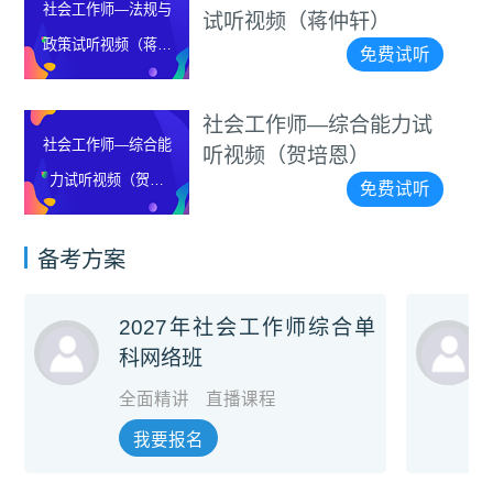
社会工作师—实务试
蒋仲轩）
频（孟会青
听视频（孟会青）
免费试听
—综合能力试
助理社会工
助理社会工作师—综
培恩）
力试听视频
合能力试听视频（刘
免费试听
莉）
备考方案
2027年社会工作师综合单
科网络班
全面精讲
直播课程
我要报名