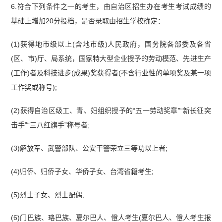
6.符合下列条件之一的考生，由自治区招生办在考生考试成绩的
基础上增加20分投档，是否录取由招生学校确定：
(1)获得地市级以上(含地市级)人民政府，国务院各部委及各省
(区、市)厅、局系统，国家特大型企业授予的劳动模范、先进生产
(工作)者及科技进步(成果)奖获得者(不含行业性的单项奖及某一项
工作奖或称号);
(2)获得自治区级工、青、妇组织授予的“五一劳动奖章”“新长征突
击手”“三八红旗手”称号者;
(3)解放军、武警部队、公安干警荣立三等功以上者;
(4)归侨、归侨子女、华侨子女、台湾省籍考生;
(5)烈士子女、烈士配偶;
(6)门巴族、珞巴族、夏尔巴人、僜人考生(夏尔巴人、僜人考生报