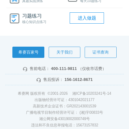
真题实战演练
每天10题练习
习题练习
进入做题
核心知识点练习
希赛百家号
关于我们
证书查询
售前电话：
400-111-9811
（仅收市话费）
售后投诉：
156-1612-8671
希赛网 版权所有 ©2001-2026
湘ICP备10203241号-14
出版物经营许可证：4301042021177
高新技术企业证书：GR202143001539
广播电视节目制作经营许可证： (湘)字00833号
湘公网安备43019002000749号
违法和不良信息举报电话：15673157832