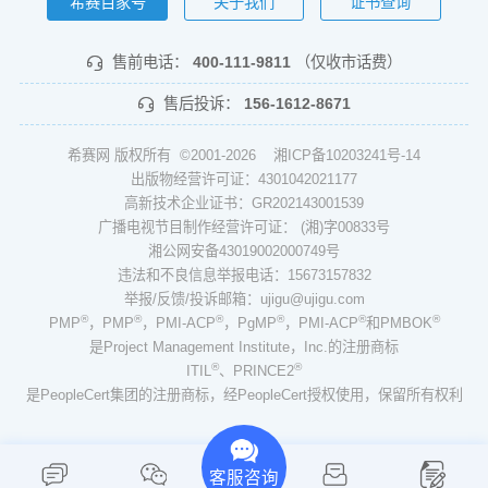
希赛百家号
关于我们
证书查询
售前电话：
400-111-9811
（仅收市话费）
售后投诉：
156-1612-8671
希赛网 版权所有 ©2001-2026
湘ICP备10203241号-14
出版物经营许可证：4301042021177
高新技术企业证书：GR202143001539
广播电视节目制作经营许可证： (湘)字00833号
湘公网安备43019002000749号
违法和不良信息举报电话：15673157832
举报/反馈/投诉邮箱：ujigu@ujigu.com
®
®
®
®
®
®
PMP
，PMP
，PMI-ACP
，PgMP
，PMI-ACP
和PMBOK
是Project Management Institute，Inc.的注册商标
®
®
ITIL
、PRINCE2
是PeopleCert集团的注册商标，经PeopleCert授权使用，保留所有权利
客服咨询