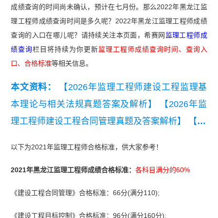
成绩查询的时间尚未确认，预计在七月份。那么2022年黑龙江监
理工程师成绩查询时间是多久呢？2022年黑龙江监理工程师成绩
查询的入口在哪儿呢？请持续关注本页面，希赛网
监理工程师成
绩查询
栏目将持续为你更新
监理工程师成绩查询时间、查询入
口、合格标准
等相关信息。
本文资料：
【2026年监理工程师建设工程监理基
本理论与相关法规真题答案及解析】
【2026年监
理工程师建设工程合同管理真题及答案解析】
【20
26年监理工程师《监理概论》考前模拟卷一】
【2
以下为2021年监理工程师合格标准，供大家参考！
026年监理工程师《合同管理》考前模拟卷一】
2021年黑龙江监理工程师成绩合格标准：
各科目满分的60%
【近3年监理工程师《建设工程监理基本理论和相
关法规》真题汇总（2023-2025）】
【近3年监理
《建设工程合同管理》合格标准：66分(满分110);
工程师《建设工程合同管理》真题汇总（2023-202
《建设工程目标控制》合格标准：96分(满分160分);