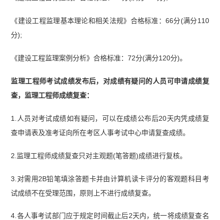
5）】
【监理工程师《建设工程目标控制》（土木
《建设工程监理基本理论和相关法规》合格标准：66分(满分110
建筑工程）真题汇总（2023-2025）】
【监理工程
分);
师《建设工程监理案例分析》（土木建筑工程）真
题汇总（2023-2025）】
《建设工程监理案例分析》合格标准：72分(满分120分)。
监理工程师考试成绩发布后，对成绩有疑问的人员可申请成绩复
查，监理工程师成绩复查：
1.人员对考试成绩如有疑问，可以在成绩公布后20天内凭成绩复
查申请表及准考证向所在考区人事考试中心申请复查成绩。
2.监理工程师成绩复查只对主观题(笔答题)成绩进行复核。
3.对需用2B铅笔填涂答题卡并由计算机读卡评分的客观题科目考
试成绩不在受理范围，原则上不进行成绩复查。
4.各人事考试部门应于规定时间截止后2天内，统一将成绩复查名