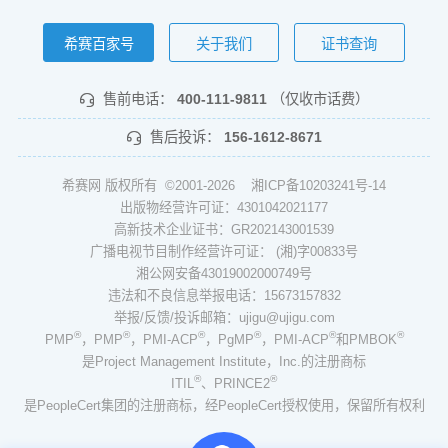
希赛百家号
关于我们
证书查询
售前电话：
400-111-9811
（仅收市话费）
售后投诉：
156-1612-8671
希赛网 版权所有 ©2001-2026
湘ICP备10203241号-14
出版物经营许可证：4301042021177
高新技术企业证书：GR202143001539
广播电视节目制作经营许可证： (湘)字00833号
湘公网安备43019002000749号
违法和不良信息举报电话：15673157832
举报/反馈/投诉邮箱：ujigu@ujigu.com
®
®
®
®
®
®
PMP
，PMP
，PMI-ACP
，PgMP
，PMI-ACP
和PMBOK
是Project Management Institute，Inc.的注册商标
®
®
ITIL
、PRINCE2
是PeopleCert集团的注册商标，经PeopleCert授权使用，保留所有权利