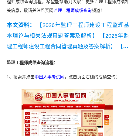
程师成绩查询流程，希望能帮助到大家！更多监理工程师成绩相
关信息，敬请关注希赛网
监理工程师成绩查询
频道！
本文资料：
【2026年监理工程师建设工程监理基
本理论与相关法规真题答案及解析】
【2026年监
理工程师建设工程合同管理真题及答案解析】
【20
26年监理工程师《监理概论》考前模拟卷一】
【2
监理工程师成绩查询流程：
026年监理工程师《合同管理》考前模拟卷一】
1、搜索并点击
中国人事考试网
，点击页面右侧的成绩查询；
【近3年监理工程师《建设工程监理基本理论和相
关法规》真题汇总（2023-2025）】
【近3年监理
工程师《建设工程合同管理》真题汇总（2023-202
5）】
【监理工程师《建设工程目标控制》（土木
建筑工程）真题汇总（2023-2025）】
【监理工程
师《建设工程监理案例分析》（土木建筑工程）真