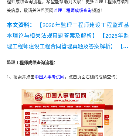
程师成绩查询流程，希望能帮助到大家！更多监理工程师成绩相
关信息，敬请关注希赛网
监理工程师成绩查询
频道！
本文资料：
【2026年监理工程师建设工程监理基
本理论与相关法规真题答案及解析】
【2026年监
理工程师建设工程合同管理真题及答案解析】
【20
26年监理工程师《监理概论》考前模拟卷一】
【2
监理工程师成绩查询流程：
026年监理工程师《合同管理》考前模拟卷一】
1、搜索并点击
中国人事考试网
，点击页面右侧的成绩查询；
【近3年监理工程师《建设工程监理基本理论和相
关法规》真题汇总（2023-2025）】
【近3年监理
工程师《建设工程合同管理》真题汇总（2023-202
5）】
【监理工程师《建设工程目标控制》（土木
建筑工程）真题汇总（2023-2025）】
【监理工程
师《建设工程监理案例分析》（土木建筑工程）真