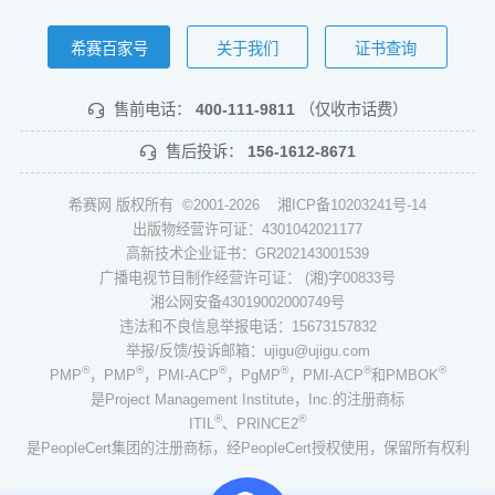
希赛百家号
关于我们
证书查询
售前电话：
400-111-9811
（仅收市话费）
售后投诉：
156-1612-8671
希赛网 版权所有 ©2001-2026
湘ICP备10203241号-14
出版物经营许可证：4301042021177
高新技术企业证书：GR202143001539
广播电视节目制作经营许可证： (湘)字00833号
湘公网安备43019002000749号
违法和不良信息举报电话：15673157832
举报/反馈/投诉邮箱：ujigu@ujigu.com
®
®
®
®
®
®
PMP
，PMP
，PMI-ACP
，PgMP
，PMI-ACP
和PMBOK
是Project Management Institute，Inc.的注册商标
®
®
ITIL
、PRINCE2
是PeopleCert集团的注册商标，经PeopleCert授权使用，保留所有权利