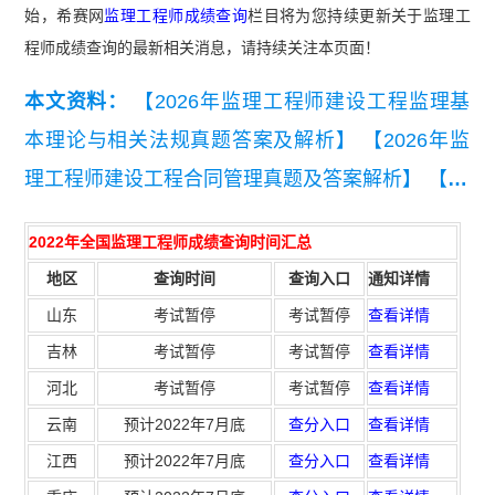
始，希赛网
监理工程师成绩查询
栏目将为您持续更新关于监理工
程师成绩查询的最新相关消息，请持续关注本页面！
本文资料：
【2026年监理工程师建设工程监理基
本理论与相关法规真题答案及解析】
【2026年监
理工程师建设工程合同管理真题及答案解析】
【20
26年监理工程师《监理概论》考前模拟卷一】
【2
2022年全国监理工程师成绩查询时间汇总
026年监理工程师《合同管理》考前模拟卷一】
地区
查询时间
查询入口
通知详情
【近3年监理工程师《建设工程监理基本理论和相
山东
考试暂停
考试暂停
查看详情
关法规》真题汇总（2023-2025）】
【近3年监理
吉林
考试暂停
考试暂停
查看详情
工程师《建设工程合同管理》真题汇总（2023-202
河北
考试暂停
考试暂停
查看详情
5）】
【监理工程师《建设工程目标控制》（土木
云南
预计2022年7月底
查分入口
查看详情
建筑工程）真题汇总（2023-2025）】
【监理工程
江西
预计2022年7月底
查分入口
查看详情
师《建设工程监理案例分析》（土木建筑工程）真