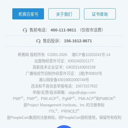
希赛百家号
关于我们
证书查询
售前电话：
400-111-9811
（仅收市话费）
售后投诉：
156-1612-8671
希赛网 版权所有 ©2001-2026
湘ICP备10203241号-14
出版物经营许可证：4301042021177
高新技术企业证书：GR202143001539
广播电视节目制作经营许可证： (湘)字00833号
湘公网安备43019002000749号
违法和不良信息举报电话：15673157832
举报/反馈/投诉邮箱：ujigu@ujigu.com
®
®
®
®
®
®
PMP
，PMP
，PMI-ACP
，PgMP
，PMI-ACP
和PMBOK
是Project Management Institute，Inc.的注册商标
®
®
ITIL
、PRINCE2
是PeopleCert集团的注册商标，经PeopleCert授权使用，保留所有权利