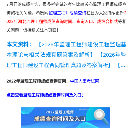
7月开始成绩查询，很多考完试的考生比较关心监理工程师成绩查
询的相关问题，希赛网
监理工程师成绩查询
栏目为大家持续更新
2
022年湖北监理工程师成绩查询时间、查询入口、成绩合格线
等相
关问题！请持续关注本页面！
本文资料：
【2026年监理工程师建设工程监理基
本理论与相关法规真题答案及解析】
【2026年监
理工程师建设工程合同管理真题及答案解析】
【20
26年监理工程师《监理概论》考前模拟卷一】
【2
2022年监理工程师成绩查询官网：
中国人事考试网
026年监理工程师《合同管理》考前模拟卷一】
点击查看监理工程师成绩查询时间及入口：
【近3年监理工程师《建设工程监理基本理论和相
关法规》真题汇总（2023-2025）】
【近3年监理
工程师《建设工程合同管理》真题汇总（2023-202
5）】
【监理工程师《建设工程目标控制》（土木