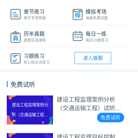
章节练习
模拟考场
章节专项突破
海量免费试题
历年真题
每日一练
真题实战演练
每天10题练习
习题练习
进入做题
核心知识点练习
免费试听
建设工程监理案例分析
程监理案例分
建设工
（交通运输工程）试听视
通运输工程）
析（土
频
免费试听
听视频
试
建设工程监理目标控制