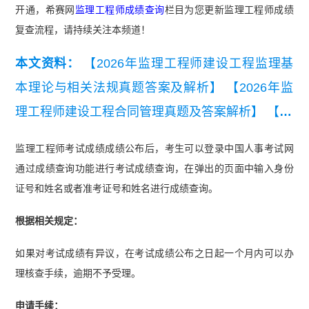
开通，希赛网
监理工程师成绩查询
栏目为您更新监理工程师成绩
复查流程，请持续关注本频道！
本文资料：
【2026年监理工程师建设工程监理基
本理论与相关法规真题答案及解析】
【2026年监
理工程师建设工程合同管理真题及答案解析】
【20
26年监理工程师《监理概论》考前模拟卷一】
【2
监理工程师考试成绩成绩公布后，考生可以登录中国人事考试网
026年监理工程师《合同管理》考前模拟卷一】
通过成绩查询功能进行考试成绩查询，在弹出的页面中输入身份
【近3年监理工程师《建设工程监理基本理论和相
证号和姓名或者准考证号和姓名进行成绩查询。
关法规》真题汇总（2023-2025）】
【近3年监理
根据相关规定：
工程师《建设工程合同管理》真题汇总（2023-202
如果对考试成绩有异议，在考试成绩公布之日起一个月内可以办
5）】
【监理工程师《建设工程目标控制》（土木
理核查手续，逾期不予受理。
建筑工程）真题汇总（2023-2025）】
【监理工程
师《建设工程监理案例分析》（土木建筑工程）真
申请手续：